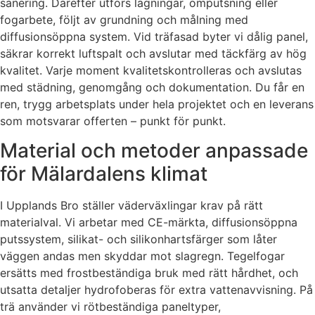
sanering. Därefter utförs lagningar, omputsning eller
fogarbete, följt av grundning och målning med
diffusionsöppna system. Vid träfasad byter vi dålig panel,
säkrar korrekt luftspalt och avslutar med täckfärg av hög
kvalitet. Varje moment kvalitetskontrolleras och avslutas
med städning, genomgång och dokumentation. Du får en
ren, trygg arbetsplats under hela projektet och en leverans
som motsvarar offerten – punkt för punkt.
Material och metoder anpassade
för Mälardalens klimat
I Upplands Bro ställer väderväxlingar krav på rätt
materialval. Vi arbetar med CE-märkta, diffusionsöppna
putssystem, silikat- och silikonhartsfärger som låter
väggen andas men skyddar mot slagregn. Tegelfogar
ersätts med frostbeständiga bruk med rätt hårdhet, och
utsatta detaljer hydrofoberas för extra vattenavvisning. På
trä använder vi rötbeständiga paneltyper,