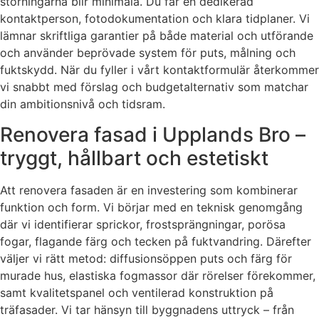
störningarna blir minimala. Du får en dedikerad
kontaktperson, fotodokumentation och klara tidplaner. Vi
lämnar skriftliga garantier på både material och utförande
och använder beprövade system för puts, målning och
fuktskydd. När du fyller i vårt kontaktformulär återkommer
vi snabbt med förslag och budgetalternativ som matchar
din ambitionsnivå och tidsram.
Renovera fasad i Upplands Bro –
tryggt, hållbart och estetiskt
Att renovera fasaden är en investering som kombinerar
funktion och form. Vi börjar med en teknisk genomgång
där vi identifierar sprickor, frostsprängningar, porösa
fogar, flagande färg och tecken på fuktvandring. Därefter
väljer vi rätt metod: diffusionsöppen puts och färg för
murade hus, elastiska fogmassor där rörelser förekommer,
samt kvalitetspanel och ventilerad konstruktion på
träfasader. Vi tar hänsyn till byggnadens uttryck – från