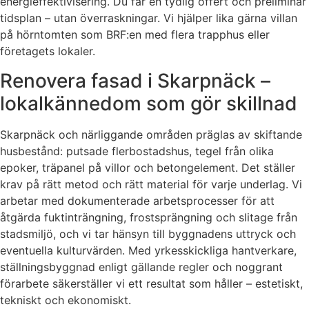
energieffektivisering. Du får en tydlig offert och preliminär
tidsplan – utan överraskningar. Vi hjälper lika gärna villan
på hörntomten som BRF:en med flera trapphus eller
företagets lokaler.
Renovera fasad i Skarpnäck –
lokalkännedom som gör skillnad
Skarpnäck och närliggande områden präglas av skiftande
husbestånd: putsade flerbostadshus, tegel från olika
epoker, träpanel på villor och betongelement. Det ställer
krav på rätt metod och rätt material för varje underlag. Vi
arbetar med dokumenterade arbetsprocesser för att
åtgärda fuktinträngning, frostsprängning och slitage från
stadsmiljö, och vi tar hänsyn till byggnadens uttryck och
eventuella kulturvärden. Med yrkesskickliga hantverkare,
ställningsbyggnad enligt gällande regler och noggrant
förarbete säkerställer vi ett resultat som håller – estetiskt,
tekniskt och ekonomiskt.