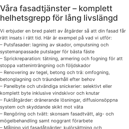
Våra fasadtjänster – komplett
helhetsgrepp för lång livslängd
Vi erbjuder en bred palett av åtgärder så att din fasad får
rätt insats i rätt tid. Här är exempel på vad vi utför:
– Putsfasader: lagning av skador, omputsning och
systemanpassade putslager för bästa fäste
– Sprickreparation: tätning, armering och fogning för att
stoppa vatteninträngning och följdskador
– Renovering av tegel, betong och trä: omfogning,
betonglagning och träunderhåll efter behov
– Panelbyte och utvändiga snickerier: selektivt eller
komplett byte inklusive vindskivor och knutar
– Fuktåtgärder: dränerande lösningar, diffusionsöppna
system och skyddande skikt mot väta
– Rengöring och tvätt: skonsam fasadtvätt, alg- och
mögelbehandling samt noggrant förarbete
– Målning vid fasadåtgärder: kulörsättning och