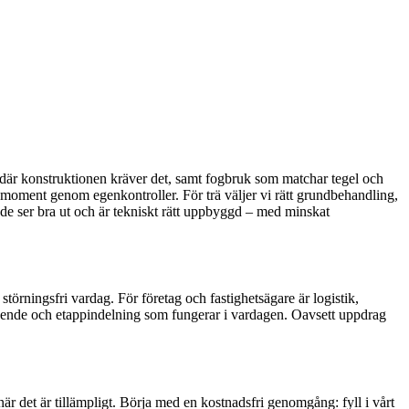
er där konstruktionen kräver det, samt fogbruk som matchar tegel och
 moment genom egenkontroller. För trä väljer vi rätt grundbehandling,
åde ser bra ut och är tekniskt rätt uppbyggd – med minskat
störningsfri vardag. För företag och fastighetsägare är logistik,
l boende och etappindelning som fungerar i vardagen. Oavsett uppdrag
när det är tillämpligt. Börja med en kostnadsfri genomgång: fyll i vårt