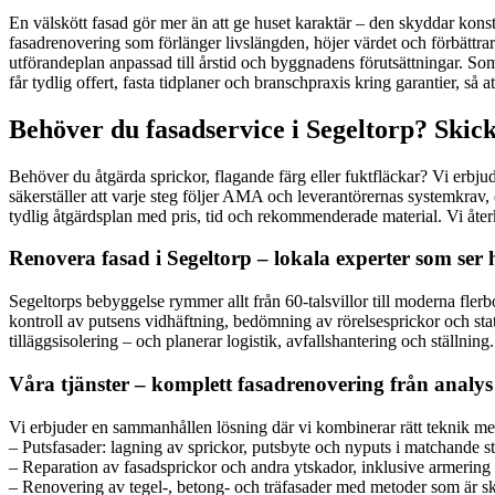
En välskött fasad gör mer än att ge huset karaktär – den skyddar konstr
fasadrenovering som förlänger livslängden, höjer värdet och förbättrar e
utförandeplan anpassad till årstid och byggnadens förutsättningar. Som
får tydlig offert, fasta tidplaner och branschpraxis kring garantier, så
Behöver du fasadservice i Segeltorp? Skick
Behöver du åtgärda sprickor, flagande färg eller fuktfläckar? Vi erbju
säkerställer att varje steg följer AMA och leverantörernas systemkrav, o
tydlig åtgärdsplan med pris, tid och rekommenderade material. Vi åter
Renovera fasad i Segeltorp – lokala experter som ser 
Segeltorps bebyggelse rymmer allt från 60-talsvillor till moderna fler
kontroll av putsens vidhäftning, bedömning av rörelsesprickor och sta
tilläggsisolering – och planerar logistik, avfallshantering och ställnin
Våra tjänster – komplett fasadrenovering från analys t
Vi erbjuder en sammanhållen lösning där vi kombinerar rätt teknik me
– Putsfasader: lagning av sprickor, putsbyte och nyputs i matchande str
– Reparation av fasadsprickor och andra ytskador, inklusive armering 
– Renovering av tegel-, betong- och träfasader med metoder som är s