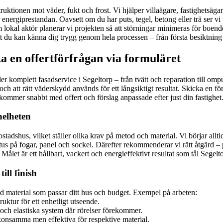
uktionen mot väder, fukt och frost. Vi hjälper villaägare, fastighetsäga
nergiprestandan. Oavsett om du har puts, tegel, betong eller trä ser vi t
 lokal aktör planerar vi projekten så att störningar minimeras för boend
 att du kan känna dig trygg genom hela processen – från första besiktning
a en offertförfrågan via formuläret
der komplett fasadservice i Segeltorp – från tvätt och reparation till o
ch att rätt väderskydd används för ett långsiktigt resultat. Skicka en fö
kommer snabbt med offert och förslag anpassade efter just din fastighet
helheten
bostadshus, vilket ställer olika krav på metod och material. Vi börjar a
tus på fogar, panel och sockel. Därefter rekommenderar vi rätt åtgärd 
g. Målet är ett hållbart, vackert och energieffektivt resultat som tål Sege
ill finish
d material som passar ditt hus och budget. Exempel på arbeten:
uktur för ett enhetligt utseende.
och elastiska system där rörelser förekommer.
konsamma men effektiva för respektive material.