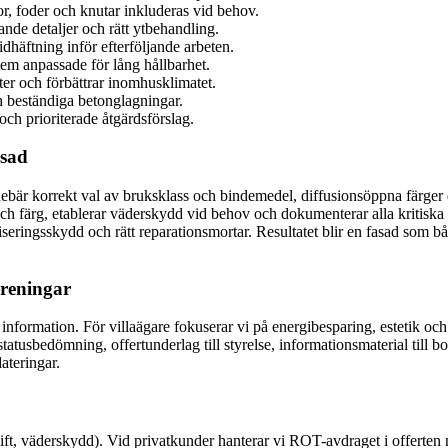
r, foder och knutar inkluderas vid behov.
de detaljer och rätt ytbehandling.
häftning inför efterföljande arbeten.
m anpassade för lång hållbarhet.
ter och förbättrar inomhusklimatet.
h beständiga betonglagningar.
och prioriterade åtgärdsförslag.
asad
t innebär korrekt val av bruksklass och bindemedel, diffusionsöppna färg
och färg, etablerar väderskydd vid behov och dokumenterar alla kritiska
iseringsskydd och rätt reparationsmortar. Resultatet blir en fasad som b
öreningar
information. För villaägare fokuserar vi på energibesparing, estetik och 
statusbedömning, offertunderlag till styrelse, informationsmaterial til
ateringar.
 lift, väderskydd). Vid privatkunder hanterar vi ROT-avdraget i offerten 