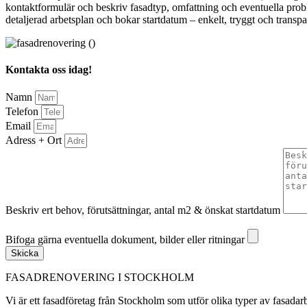
kontaktformulär och beskriv fasadtyp, omfattning och eventuella proble
detaljerad arbetsplan och bokar startdatum – enkelt, tryggt och transpar
Kontakta oss idag!
Namn
Telefon
Email
Adress + Ort
Beskriv ert behov, förutsättningar, antal m2 & önskat startdatum
Bifoga gärna eventuella dokument, bilder eller ritningar
Bifoga gärna eventuella dokument, bilder eller ritningar
Skicka
FASADRENOVERING I STOCKHOLM
Vi är ett fasadföretag från Stockholm som utför olika typer av fasadarb