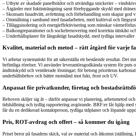
– Utbyte av skadade panelbrädor och utvändiga snickerier – vindskivo
– Åtgärder mot fuktinträngning samt förebyggande skydd med dräneran
– Skonsam fasadtvätt, avfettning och förbehandling som skapar god vid
– Ommålning i samband med fasadarbeten, med kulörval och färgsyste
– Tilläggsisolering och energieffektivisering som minskar värmeförlus
– Balkongreparationer och sockelrenovering med korrekta tätskikt oc
– Underhållsplaner för långsiktigt fasadskydd, med tydliga intervaller 
Kvalitet, material och metod – rätt åtgärd för varje f
Vi arbetar systematiskt för att säkerställa ett bestående resultat. De
befintliga rörelser. Vi använder leverantörsgodkända system för puts 
ändträskydd och ventilerade lösningar; för betong prioriteras karbonat
underhållsbehov och bättre motstånd mot fukt, frost och UV.
Anpassat för privatkunder, företag och bostadsrättsf
Behoven skiljer sig åt – därför anpassar vi planering, arbetsmetod och 
tidshållning och tydlig rapportering avgörande. BRF:er får hjälp med 
får du en dedikerad kontaktperson, tydliga tidplaner och löpande uppd
Pris, ROT-avdrag och offert – så kommer du igång
Priset beror på fasadens skick, val av material och åtkomst (ställning,