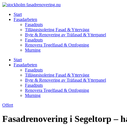
Skip
to
Start
content
Fasadarbeten
Fasadputs
Tilläggsisolering Fasad & Yttervägg
Byte & Renovering av Träfasad & Ytterpanel
Fasadputs
Renovera Tegelfasad & Omfogning
Murning
Start
Fasadarbeten
Fasadputs
Tilläggsisolering Fasad & Yttervägg
Byte & Renovering av Träfasad & Ytterpanel
Fasadputs
Renovera Tegelfasad & Omfogning
Murning
Offert
Fasadrenovering i Segeltorp – h