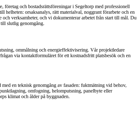
re, företag och bostadsrättsföreningar i Segeltorp med professionell
ill helheten: orsaksanalys, rätt materialval, noggrant förarbete och en
e och verksamheter, och vi dokumenterar arbetet från start till mål. Du
 till slutlig genomgång.
mputsning, ommålning och energieffektivisering. Vår projektledare
rfrågan via kontaktformuläret för ett kostnadsfritt platsbesök och en
.
lltid med en teknisk genomgång av fasaden: fuktmätning vid behov,
– punktlagning, omfogning, helomputsning, panelbyte eller
ltorps klimat och ålder på byggnaden.