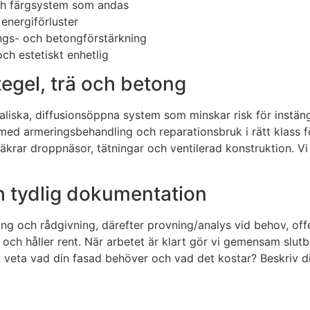
ch färgsystem som andas
 energiförluster
ngs- och betongförstärkning
och estetiskt enhetlig
 tegel, trä och betong
aliska, diffusionsöppna system som minskar risk för instäng
d armeringsbehandling och reparationsbruk i rätt klass för
säkrar droppnäsor, tätningar och ventilerad konstruktion. 
ch tydlig dokumentation
ing och rådgivning, därefter provning/analys vid behov, off
 och håller rent. När arbetet är klart gör vi gemensam slu
u veta vad din fasad behöver och vad det kostar? Beskriv di