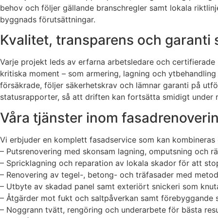
behov och följer gällande branschregler samt lokala riktlinj
byggnads förutsättningar.
Kvalitet, transparens och garanti
Varje projekt leds av erfarna arbetsledare och certifierad
kritiska moment – som armering, lagning och ytbehandling – 
försäkrade, följer säkerhetskrav och lämnar garanti på utf
statusrapporter, så att driften kan fortsätta smidigt under
Våra tjänster inom fasadrenoveri
Vi erbjuder en komplett fasadservice som kan kombineras ef
– Putsrenovering med skonsam lagning, omputsning och rät
– Spricklagning och reparation av lokala skador för att st
– Renovering av tegel-, betong- och träfasader med metode
– Utbyte av skadad panel samt exteriört snickeri som knuta
– Åtgärder mot fukt och saltpåverkan samt förebyggande 
– Noggrann tvätt, rengöring och underarbete för bästa resu