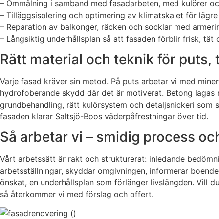
– Ommålning i samband med fasadarbeten, med kulörer o
– Tilläggsisolering och optimering av klimatskalet för lägre
– Reparation av balkonger, räcken och socklar med armeri
– Långsiktig underhållsplan så att fasaden förblir frisk, tät 
Rätt material och teknik för puts,
Varje fasad kräver sin metod. På puts arbetar vi med miner
hydrofoberande skydd där det är motiverat. Betong lagas me
grundbehandling, rätt kulörsystem och detaljsnickeri som 
fasaden klarar Saltsjö-Boos väderpåfrestningar över tid.
Så arbetar vi – smidig process o
Vårt arbetssätt är rakt och strukturerat: inledande bedömn
arbetsställningar, skyddar omgivningen, informerar boende
önskat, en underhållsplan som förlänger livslängden. Vill d
så återkommer vi med förslag och offert.