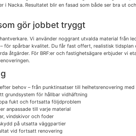
er i Nacka. Resultatet blir en fasad som både ser bra ut och 
 som gör jobbet tryggt
e hantverkare. Vi använder noggrant utvalda material från l
för spårbar kvalitet. Du får fast offert, realistisk tidspla
örda åtgärder. För BRF:er och fastighetsägare erbjuder vi 
 renoveringen.
ng
ter behov – från punktinsatser till helhetsrenovering med e
t grundsystem för hållbar vidhäftning
oppa fukt och fortsatta följdproblem
r anpassade till varje material
r, vindskivor och foder
skydd på utsatta väggpartier
ltat vid fortsatt renovering