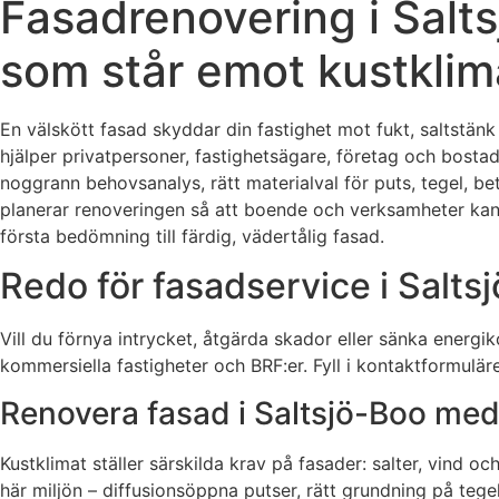
Fasadrenovering i Salt
som står emot kustklim
En välskött fasad skyddar din fastighet mot fukt, saltstänk 
hjälper privatpersoner, fastighetsägare, företag och bosta
noggrann behovsanalys, rätt materialval för puts, tegel, b
planerar renoveringen så att boende och verksamheter kan fo
första bedömning till färdig, vädertålig fasad.
Redo för fasadservice i Salts
Vill du förnya intrycket, åtgärda skador eller sänka energi
kommersiella fastigheter och BRF:er. Fyll i kontaktformulä
Renovera fasad i Saltsjö-Boo me
Kustklimat ställer särskilda krav på fasader: salter, vind 
här miljön – diffusionsöppna putser, rätt grundning på tege