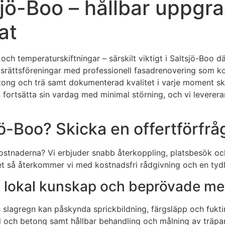
sjö-Boo – hållbar uppgr
at
och temperaturskiftningar – särskilt viktigt i Saltsjö-Boo dä
dsrättsföreningar med professionell fasadrenovering som kom
etong och trä samt dokumenterad kvalitet i varje moment sk
rtsätta sin vardag med minimal störning, och vi levererar al
jö-Boo? Skicka en offertförfrå
kostnaderna? Vi erbjuder snabb återkoppling, platsbesök och
ret så återkommer vi med kostnadsfri rådgivning och en tydl
d lokal kunskap och beprövade me
och slagregn kan påskynda sprickbildning, färgsläpp och fuk
l och betong samt hållbar behandling och målning av träpane