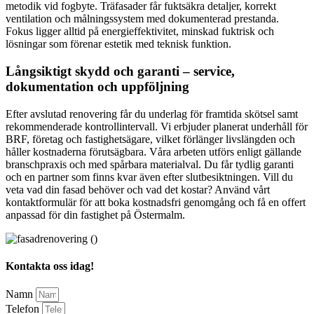
metodik vid fogbyte. Träfasader får fuktsäkra detaljer, korrekt
ventilation och målningssystem med dokumenterad prestanda.
Fokus ligger alltid på energieffektivitet, minskad fuktrisk och
lösningar som förenar estetik med teknisk funktion.
Långsiktigt skydd och garanti – service,
dokumentation och uppföljning
Efter avslutad renovering får du underlag för framtida skötsel samt
rekommenderade kontrollintervall. Vi erbjuder planerat underhåll för
BRF, företag och fastighetsägare, vilket förlänger livslängden och
håller kostnaderna förutsägbara. Våra arbeten utförs enligt gällande
branschpraxis och med spårbara materialval. Du får tydlig garanti
och en partner som finns kvar även efter slutbesiktningen. Vill du
veta vad din fasad behöver och vad det kostar? Använd vårt
kontaktformulär för att boka kostnadsfri genomgång och få en offert
anpassad för din fastighet på Östermalm.
Kontakta oss idag!
Namn
Telefon