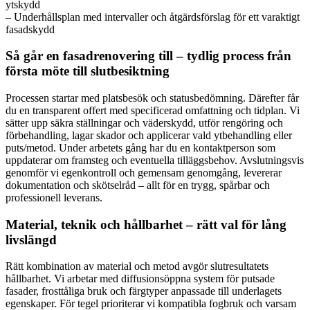
ytskydd
– Underhållsplan med intervaller och åtgärdsförslag för ett varaktigt
fasadskydd
Så går en fasadrenovering till – tydlig process från
första möte till slutbesiktning
Processen startar med platsbesök och statusbedömning. Därefter får
du en transparent offert med specificerad omfattning och tidplan. Vi
sätter upp säkra ställningar och väderskydd, utför rengöring och
förbehandling, lagar skador och applicerar vald ytbehandling eller
puts/metod. Under arbetets gång har du en kontaktperson som
uppdaterar om framsteg och eventuella tilläggsbehov. Avslutningsvis
genomför vi egenkontroll och gemensam genomgång, levererar
dokumentation och skötselråd – allt för en trygg, spårbar och
professionell leverans.
Material, teknik och hållbarhet – rätt val för lång
livslängd
Rätt kombination av material och metod avgör slutresultatets
hållbarhet. Vi arbetar med diffusionsöppna system för putsade
fasader, frosttåliga bruk och färgtyper anpassade till underlagets
egenskaper. För tegel prioriterar vi kompatibla fogbruk och varsam