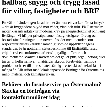
hållbar, snygg och trygg fasad
för villor, fastigheter och BRF
En väl omhändertagen fasad är mer än bara ett vackert första intryck
– det är byggnadens skydd mot väder, vind och fukt. På Östermalm
möter klassisk arkitektur moderna krav på energieffektivitet och lång
livslängd. Vi hjälper privatpersoner, fastighetsägare, företag och
bostadsrättsföreningar att renovera fasader med metoder som
respekterar husets karaktär samtidigt som de uppfyller dagens
standarder. Från noggrann statusbesiktning till färdigställd fasad
erbjuder vi ett strukturerat arbetssätt, tydliga offerter och
dokumenterad kvalitet. Oavsett om det gäller puts, tegel, betong eller
trä tar vi helhetsansvar: vi åtgärdar skador, förebygger framtida
problem och ser till att resultatet står sig – estetiskt och tekniskt – i
många år. Allt utfört med lokalt anpassade lösningar för Östermalms
miljö, material och klimatpåverkan.
Behöver du fasadservice på Östermalm?
Skicka en förfrågan via
kontaktformuläret idag