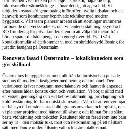
När fasaden visar tecken på slitage – sprickor, flagande färg,
fuktrosor eller värmeläckage – lönar det sig att agera i tid. Vi
erbjuder kostnadsfri genomgång inför offert, tydlig tidsplan och ett
hantverk som kombinerar beprövade tekniker med modern
byggteknik. Vårt team planerar arbetet så att störningar minimeras
för boende och verksamheter, och vi hanterar ställning, skydd och
ROT-underlag för privatkunder. Genom att välja rätt metod från
början sparar du både pengar och energi över tid. Fyll i vårt
kontaktformulär så återkommer vi med en skräddarsydd lösning för
just din fastighet på Östermalm.
Renovera fasad i Östermalm – lokalkännedom som
gör skillnad
Östermalms bebyggelse rymmer allt från kulturhistoriska putsade
stenhus till moderna fastigheter med betong och träpanel. Den
variationen kräver noggrann materialanalys och hantverk anpassat
efter husets ålder, konstruktion och ventilation. Vi börjar alltid med
en visuell genomgång och vid behov fuktmätning, provlagning och
kulöravstämning för harmoniskt slutresultat. Våra fasadrenoveringar
tar hänsyn till områdets stadsbild, grannsamverkan och logistik, och
vi planerar projektet med hänsyn till säsong och klimat för att säkra
bästa vidhäftning och torktider. Resultatet blir en fasad som inte bara
ser ny ut – den motstår fukt, frost och nedsmutsning på ett hållbart
sätt, med längre underhållsintervall och lägre totalkostnad.