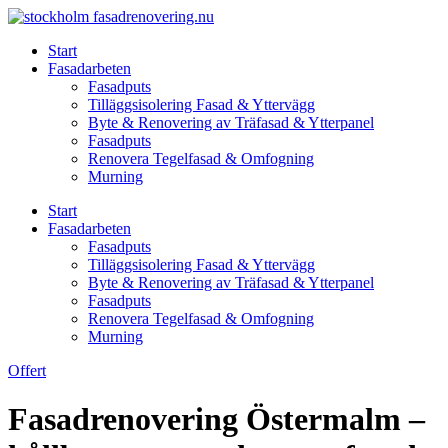
Skip
to
Start
content
Fasadarbeten
Fasadputs
Tilläggsisolering Fasad & Yttervägg
Byte & Renovering av Träfasad & Ytterpanel
Fasadputs
Renovera Tegelfasad & Omfogning
Murning
Start
Fasadarbeten
Fasadputs
Tilläggsisolering Fasad & Yttervägg
Byte & Renovering av Träfasad & Ytterpanel
Fasadputs
Renovera Tegelfasad & Omfogning
Murning
Offert
Fasadrenovering Östermalm –