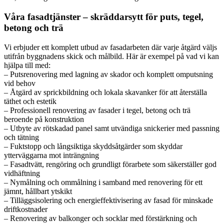
Våra fasadtjänster – skräddarsytt för puts, tegel,
betong och trä
Vi erbjuder ett komplett utbud av fasadarbeten där varje åtgärd väljs
utifrån byggnadens skick och målbild. Här är exempel på vad vi kan
hjälpa till med:
– Putsrenovering med lagning av skador och komplett omputsning
vid behov
– Åtgärd av sprickbildning och lokala skavanker för att återställa
täthet och estetik
– Professionell renovering av fasader i tegel, betong och trä
beroende på konstruktion
– Utbyte av rötskadad panel samt utvändiga snickerier med passning
och tätning
– Fuktstopp och långsiktiga skyddsåtgärder som skyddar
ytterväggarna mot inträngning
– Fasadtvätt, rengöring och grundligt förarbete som säkerställer god
vidhäftning
– Nymålning och ommålning i samband med renovering för ett
jämnt, hållbart ytskikt
– Tilläggsisolering och energieffektivisering av fasad för minskade
driftkostnader
– Renovering av balkonger och socklar med förstärkning och