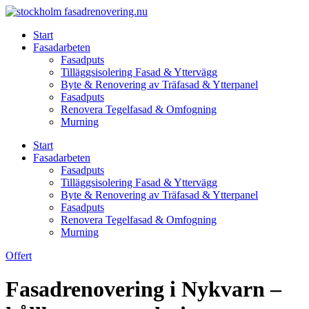
Skip
to
Start
content
Fasadarbeten
Fasadputs
Tilläggsisolering Fasad & Yttervägg
Byte & Renovering av Träfasad & Ytterpanel
Fasadputs
Renovera Tegelfasad & Omfogning
Murning
Start
Fasadarbeten
Fasadputs
Tilläggsisolering Fasad & Yttervägg
Byte & Renovering av Träfasad & Ytterpanel
Fasadputs
Renovera Tegelfasad & Omfogning
Murning
Offert
Fasadrenovering i Nykvarn –