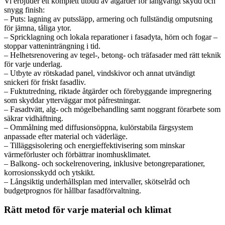
Vi erbjuder ett komplett utbud av åtgärder för långvarigt skydd och
snygg finish:
– Puts: lagning av putssläpp, armering och fullständig omputsning
för jämna, tåliga ytor.
– Spricklagning och lokala reparationer i fasadyta, hörn och fogar –
stoppar vatteninträngning i tid.
– Helhetsrenovering av tegel-, betong- och träfasader med rätt teknik
för varje underlag.
– Utbyte av rötskadad panel, vindskivor och annat utvändigt
snickeri för friskt fasadliv.
– Fuktutredning, riktade åtgärder och förebyggande impregnering
som skyddar ytterväggar mot påfrestningar.
– Fasadtvätt, alg- och mögelbehandling samt noggrant förarbete som
säkrar vidhäftning.
– Ommålning med diffusionsöppna, kulörstabila färgsystem
anpassade efter material och väderläge.
– Tilläggsisolering och energieffektivisering som minskar
värmeförluster och förbättrar inomhusklimatet.
– Balkong- och sockelrenovering, inklusive betongreparationer,
korrosionsskydd och ytskikt.
– Långsiktig underhållsplan med intervaller, skötselråd och
budgetprognos för hållbar fasadförvaltning.
Rätt metod för varje material och klimat