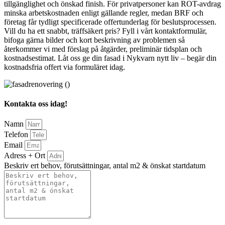
tillgänglighet och önskad finish. För privatpersoner kan ROT-avdrag
minska arbetskostnaden enligt gällande regler, medan BRF och
företag får tydligt specificerade offertunderlag för beslutsprocessen.
Vill du ha ett snabbt, träffsäkert pris? Fyll i vårt kontaktformulär,
bifoga gärna bilder och kort beskrivning av problemen så
återkommer vi med förslag på åtgärder, preliminär tidsplan och
kostnadsestimat. Låt oss ge din fasad i Nykvarn nytt liv – begär din
kostnadsfria offert via formuläret idag.
Kontakta oss idag!
Namn
Telefon
Email
Adress + Ort
Beskriv ert behov, förutsättningar, antal m2 & önskat startdatum
Bifoga gärna eventuella dokument, bilder eller ritningar