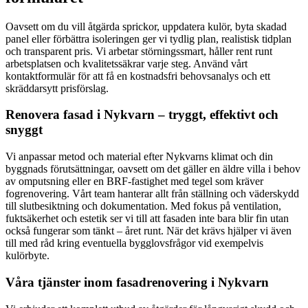
Oavsett om du vill åtgärda sprickor, uppdatera kulör, byta skadad
panel eller förbättra isoleringen ger vi tydlig plan, realistisk tidplan
och transparent pris. Vi arbetar störningssmart, håller rent runt
arbetsplatsen och kvalitetssäkrar varje steg. Använd vårt
kontaktformulär för att få en kostnadsfri behovsanalys och ett
skräddarsytt prisförslag.
Renovera fasad i Nykvarn – tryggt, effektivt och
snyggt
Vi anpassar metod och material efter Nykvarns klimat och din
byggnads förutsättningar, oavsett om det gäller en äldre villa i behov
av omputsning eller en BRF-fastighet med tegel som kräver
fogrenovering. Vårt team hanterar allt från ställning och väderskydd
till slutbesiktning och dokumentation. Med fokus på ventilation,
fuktsäkerhet och estetik ser vi till att fasaden inte bara blir fin utan
också fungerar som tänkt – året runt. När det krävs hjälper vi även
till med råd kring eventuella bygglovsfrågor vid exempelvis
kulörbyte.
Våra tjänster inom fasadrenovering i Nykvarn