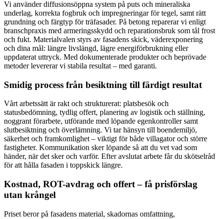
Vi använder diffusionsöppna system på puts och mineraliska
underlag, korrekta fogbruk och impregneringar för tegel, samt rätt
grundning och färgtyp för träfasader. På betong reparerar vi enligt
branschpraxis med armeringsskydd och reparationsbruk som tål frost
och fukt. Materialvalen styrs av fasadens skick, väderexponering
och dina mål: längre livslängd, lägre energiförbrukning eller
uppdaterat uttryck. Med dokumenterade produkter och beprövade
metoder levererar vi stabila resultat – med garanti.
Smidig process från besiktning till färdigt resultat
Vårt arbetssätt är rakt och strukturerat: platsbesök och
statusbedömning, tydlig offert, planering av logistik och ställning,
noggrant förarbete, utförande med löpande egenkontroller samt
slutbesiktning och överlämning. Vi tar hänsyn till boendemiljö,
säkerhet och framkomlighet – viktigt för både villagator och större
fastigheter. Kommunikation sker löpande så att du vet vad som
händer, när det sker och varför. Efter avslutat arbete får du skötselråd
för att hålla fasaden i toppskick längre.
Kostnad, ROT-avdrag och offert – få prisförslag
utan krångel
Priset beror på fasadens material, skadornas omfattning,