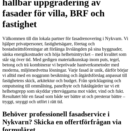
hållbar uppgradering av
fasader för villa, BRF och
fastighet
Välkommen till din lokala partner för fasadrenovering i Nykvarn. Vi
hjälper privatpersoner, fastighetsägare, företag och
bostadsrättsföreningar att förlänga livslängden på sina byggnader,
sänka energikostnader och höja helhetsintrycket – med kvalitet som
står sig över tid. Med gedigen materialkunskap inom puts, tegel,
betong och trä kombinerar vi beprövade hantverksmetoder med
moderna, miljömedvetna lösningar. Varje fasad är unik, därför börjar
vi alltid med en noggrann besiktning och åtgärdsförslag anpassat till
fastighetens skick, arkitektur och budget. Från spricklagning och
omputsning till ommålning, panelbyte och fuktåtgärder tar vi ett
helhetsgrepp som skyddar ytterväggarna mot väder, vind och fukt.
Resultatet blir en fasad som både ser bättre ut och presterar bättre –
tryggt, snyggt och utfört i rätt tid.
Behöver professionell fasadservice i
Nykvarn? Skicka en offertförfrågan via
formuläret