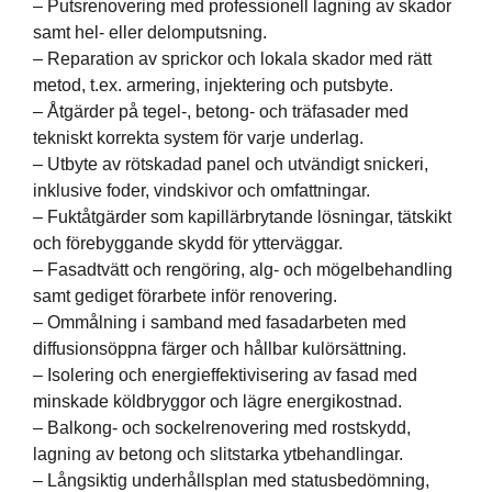
– Putsrenovering med professionell lagning av skador
samt hel- eller delomputsning.
– Reparation av sprickor och lokala skador med rätt
metod, t.ex. armering, injektering och putsbyte.
– Åtgärder på tegel-, betong- och träfasader med
tekniskt korrekta system för varje underlag.
– Utbyte av rötskadad panel och utvändigt snickeri,
inklusive foder, vindskivor och omfattningar.
– Fuktåtgärder som kapillärbrytande lösningar, tätskikt
och förebyggande skydd för ytterväggar.
– Fasadtvätt och rengöring, alg- och mögelbehandling
samt gediget förarbete inför renovering.
– Ommålning i samband med fasadarbeten med
diffusionsöppna färger och hållbar kulörsättning.
– Isolering och energieffektivisering av fasad med
minskade köldbryggor och lägre energikostnad.
– Balkong- och sockelrenovering med rostskydd,
lagning av betong och slitstarka ytbehandlingar.
– Långsiktig underhållsplan med statusbedömning,