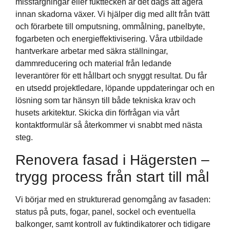
missfärgningar eller fukttecken är det dags att agera
innan skadorna växer. Vi hjälper dig med allt från tvätt
och förarbete till omputsning, ommålning, panelbyte,
fogarbeten och energieffektivisering. Våra utbildade
hantverkare arbetar med säkra ställningar,
dammreducering och material från ledande
leverantörer för ett hållbart och snyggt resultat. Du får
en utsedd projektledare, löpande uppdateringar och en
lösning som tar hänsyn till både tekniska krav och
husets arkitektur. Skicka din förfrågan via vårt
kontaktformulär så återkommer vi snabbt med nästa
steg.
Renovera fasad i Hägersten –
trygg process från start till mål
Vi börjar med en strukturerad genomgång av fasaden:
status på puts, fogar, panel, sockel och eventuella
balkonger, samt kontroll av fuktindikatorer och tidigare