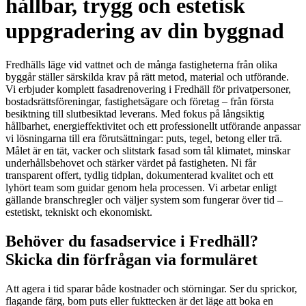
hållbar, trygg och estetisk
uppgradering av din byggnad
Fredhälls läge vid vattnet och de många fastigheterna från olika
byggår ställer särskilda krav på rätt metod, material och utförande.
Vi erbjuder komplett fasadrenovering i Fredhäll för privatpersoner,
bostadsrättsföreningar, fastighetsägare och företag – från första
besiktning till slutbesiktad leverans. Med fokus på långsiktig
hållbarhet, energieffektivitet och ett professionellt utförande anpassar
vi lösningarna till era förutsättningar: puts, tegel, betong eller trä.
Målet är en tät, vacker och slitstark fasad som tål klimatet, minskar
underhållsbehovet och stärker värdet på fastigheten. Ni får
transparent offert, tydlig tidplan, dokumenterad kvalitet och ett
lyhört team som guidar genom hela processen. Vi arbetar enligt
gällande branschregler och väljer system som fungerar över tid –
estetiskt, tekniskt och ekonomiskt.
Behöver du fasadservice i Fredhäll?
Skicka din förfrågan via formuläret
Att agera i tid sparar både kostnader och störningar. Ser du sprickor,
flagande färg, bom puts eller fukttecken är det läge att boka en