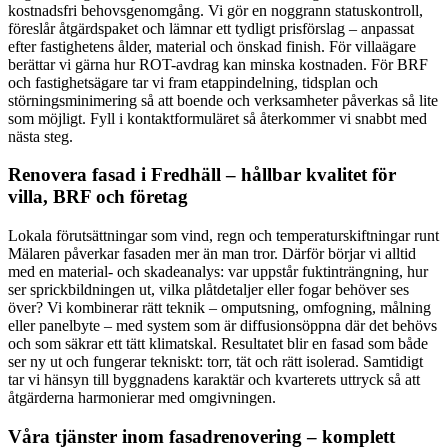
kostnadsfri behovsgenomgång. Vi gör en noggrann statuskontroll,
föreslår åtgärdspaket och lämnar ett tydligt prisförslag – anpassat
efter fastighetens ålder, material och önskad finish. För villaägare
berättar vi gärna hur ROT-avdrag kan minska kostnaden. För BRF
och fastighetsägare tar vi fram etappindelning, tidsplan och
störningsminimering så att boende och verksamheter påverkas så lite
som möjligt. Fyll i kontaktformuläret så återkommer vi snabbt med
nästa steg.
Renovera fasad i Fredhäll – hållbar kvalitet för
villa, BRF och företag
Lokala förutsättningar som vind, regn och temperaturskiftningar runt
Mälaren påverkar fasaden mer än man tror. Därför börjar vi alltid
med en material- och skadeanalys: var uppstår fuktinträngning, hur
ser sprickbildningen ut, vilka plåtdetaljer eller fogar behöver ses
över? Vi kombinerar rätt teknik – omputsning, omfogning, målning
eller panelbyte – med system som är diffusionsöppna där det behövs
och som säkrar ett tätt klimatskal. Resultatet blir en fasad som både
ser ny ut och fungerar tekniskt: torr, tät och rätt isolerad. Samtidigt
tar vi hänsyn till byggnadens karaktär och kvarterets uttryck så att
åtgärderna harmonierar med omgivningen.
Våra tjänster inom fasadrenovering – komplett