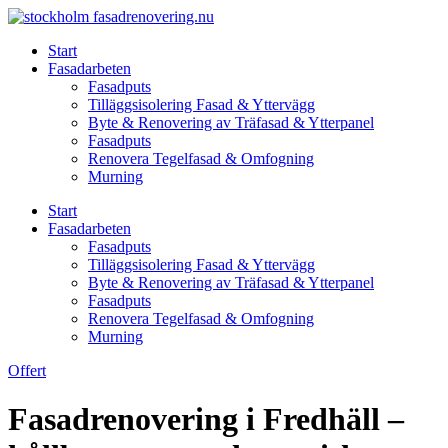
Skip
to
Start
content
Fasadarbeten
Fasadputs
Tilläggsisolering Fasad & Yttervägg
Byte & Renovering av Träfasad & Ytterpanel
Fasadputs
Renovera Tegelfasad & Omfogning
Murning
Start
Fasadarbeten
Fasadputs
Tilläggsisolering Fasad & Yttervägg
Byte & Renovering av Träfasad & Ytterpanel
Fasadputs
Renovera Tegelfasad & Omfogning
Murning
Offert
Fasadrenovering i Fredhäll –