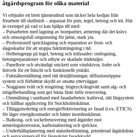
åtgärdsprogram för olika material
Vi erbjuder ett brett tjänsteutbud som täcker hela kedjan från
förarbete till slutfinish – anpassat för puts, tegel, betong och trä. Här
är exempel på vad vi kan hjälpa till med:
– Putsarbeten med lagning av bompartier, armering där det krävs
och omsorgsfull omputsning för jämn, stark yta.
– Professionell spricklagning och reparation av frost- och
slagsskador för att stoppa fuktinträngning i tid.
– Helhetsgrepp på tegel, betong och träfasader: omfogning,
betongreparationer och utbyte av skadade trädetaljer.
– Panelbyte och utvändigt snickeri som vindskivor, foder och
listverk för ett fräscht och funktionellt ytskikt.
– Fuktsåkerställning med rätt detaljlösningar, diffusionsöppna
system och förbättrat skydd av utsatta ytterväggar.
– Noggrann tvätt och rengöring: högtryck/ångtvätt samt alg- och
mögelbehandling som ger bästa fäste inför renovering.
– Ommålning i samband med fasadarbeten: kulörval, rätt färgsystem
och hållbar applicering för Stockholmsklimat.
– Tilläggsisolering och energieffektivisering av fasad (t.ex. ETICS)
för lägre energikostnader och bättre inomhusklimat.
– Balkong- och sockelrenovering med åtgärder mot
armeringskorrosion, karbonatisering och sprickor.
– Underhållsplanering med statusbedömning, prioriterad åtgärdslista
och serviceintervall för långsiktigt fasadskydd.