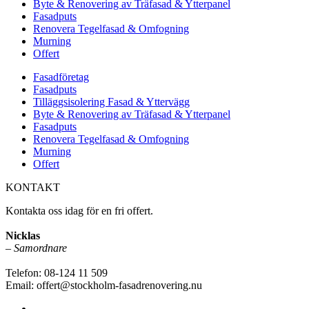
Byte & Renovering av Träfasad & Ytterpanel
Fasadputs
Renovera Tegelfasad & Omfogning
Murning
Offert
Fasadföretag
Fasadputs
Tilläggsisolering Fasad & Yttervägg
Byte & Renovering av Träfasad & Ytterpanel
Fasadputs
Renovera Tegelfasad & Omfogning
Murning
Offert
KONTAKT
Kontakta oss idag för en fri offert.
Nicklas
–
Samordnare
Telefon: 08-124 11 509
Email: offert@stockholm-fasadrenovering.nu
www.stockholm-fasadrenovering.nu