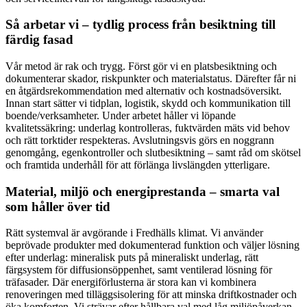
Så arbetar vi – tydlig process från besiktning till
färdig fasad
Vår metod är rak och trygg. Först gör vi en platsbesiktning och
dokumenterar skador, riskpunkter och materialstatus. Därefter får ni
en åtgärdsrekommendation med alternativ och kostnadsöversikt.
Innan start sätter vi tidplan, logistik, skydd och kommunikation till
boende/verksamheter. Under arbetet håller vi löpande
kvalitetssäkring: underlag kontrolleras, fuktvärden mäts vid behov
och rätt torktider respekteras. Avslutningsvis görs en noggrann
genomgång, egenkontroller och slutbesiktning – samt råd om skötsel
och framtida underhåll för att förlänga livslängden ytterligare.
Material, miljö och energiprestanda – smarta val
som håller över tid
Rätt systemval är avgörande i Fredhälls klimat. Vi använder
beprövade produkter med dokumenterad funktion och väljer lösning
efter underlag: mineralisk puts på mineraliskt underlag, rätt
färgsystem för diffusionsöppenhet, samt ventilerad lösning för
träfasader. Där energiförlusterna är stora kan vi kombinera
renoveringen med tilläggsisolering för att minska driftkostnader och
öka komforten. Vi strävar efter hållbara val med låg miljöpåverkan,