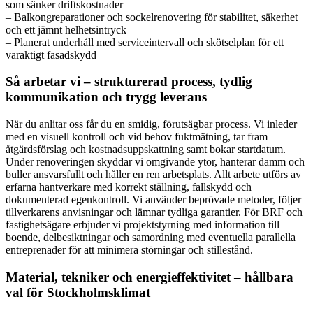
som sänker driftskostnader
– Balkongreparationer och sockelrenovering för stabilitet, säkerhet
och ett jämnt helhetsintryck
– Planerat underhåll med serviceintervall och skötselplan för ett
varaktigt fasadskydd
Så arbetar vi – strukturerad process, tydlig
kommunikation och trygg leverans
När du anlitar oss får du en smidig, förutsägbar process. Vi inleder
med en visuell kontroll och vid behov fuktmätning, tar fram
åtgärdsförslag och kostnadsuppskattning samt bokar startdatum.
Under renoveringen skyddar vi omgivande ytor, hanterar damm och
buller ansvarsfullt och håller en ren arbetsplats. Allt arbete utförs av
erfarna hantverkare med korrekt ställning, fallskydd och
dokumenterad egenkontroll. Vi använder beprövade metoder, följer
tillverkarens anvisningar och lämnar tydliga garantier. För BRF och
fastighetsägare erbjuder vi projektstyrning med information till
boende, delbesiktningar och samordning med eventuella parallella
entreprenader för att minimera störningar och stillestånd.
Material, tekniker och energieffektivitet – hållbara
val för Stockholmsklimat