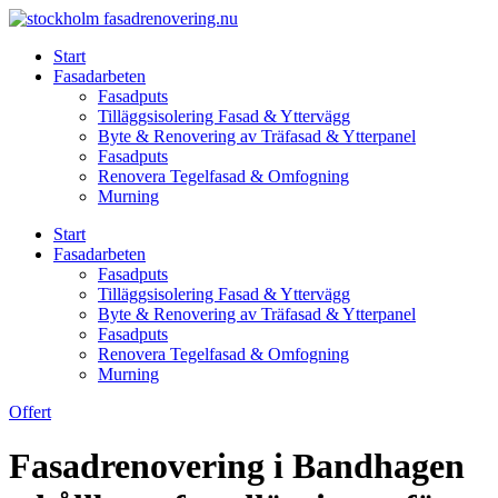
Skip
to
Start
content
Fasadarbeten
Fasadputs
Tilläggsisolering Fasad & Yttervägg
Byte & Renovering av Träfasad & Ytterpanel
Fasadputs
Renovera Tegelfasad & Omfogning
Murning
Start
Fasadarbeten
Fasadputs
Tilläggsisolering Fasad & Yttervägg
Byte & Renovering av Träfasad & Ytterpanel
Fasadputs
Renovera Tegelfasad & Omfogning
Murning
Offert
Fasadrenovering i Bandhagen