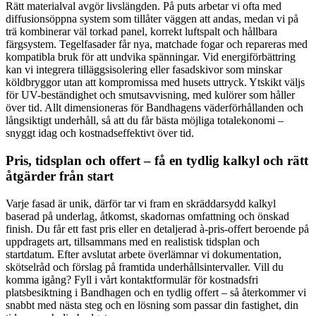
Rätt materialval avgör livslängden. På puts arbetar vi ofta med
diffusionsöppna system som tillåter väggen att andas, medan vi på
trä kombinerar väl torkad panel, korrekt luftspalt och hållbara
färgsystem. Tegelfasader får nya, matchade fogar och repareras med
kompatibla bruk för att undvika spänningar. Vid energiförbättring
kan vi integrera tilläggsisolering eller fasadskivor som minskar
köldbryggor utan att kompromissa med husets uttryck. Ytskikt väljs
för UV-beständighet och smutsavvisning, med kulörer som håller
över tid. Allt dimensioneras för Bandhagens väderförhållanden och
långsiktigt underhåll, så att du får bästa möjliga totalekonomi –
snyggt idag och kostnadseffektivt över tid.
Pris, tidsplan och offert – få en tydlig kalkyl och rätt
åtgärder från start
Varje fasad är unik, därför tar vi fram en skräddarsydd kalkyl
baserad på underlag, åtkomst, skadornas omfattning och önskad
finish. Du får ett fast pris eller en detaljerad à-pris-offert beroende på
uppdragets art, tillsammans med en realistisk tidsplan och
startdatum. Efter avslutat arbete överlämnar vi dokumentation,
skötselråd och förslag på framtida underhållsintervaller. Vill du
komma igång? Fyll i vårt kontaktformulär för kostnadsfri
platsbesiktning i Bandhagen och en tydlig offert – så återkommer vi
snabbt med nästa steg och en lösning som passar din fastighet, din