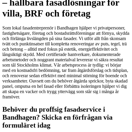
– hållbara fasadlösningar för
villa, BRF och företag
Som lokal fasadentreprenör i Bandhagen hjälper vi privatpersoner,
fastighetsägare, företag och bostadsrättsföreningar att förnya, skydda
och förlänga livslängden på sina fasader. Vi utför allt från skonsam
tvätt och punktinsatser till kompletta renoveringar av puts, tegel, trä
och betong – alltid med fokus på estetik, energieffektivitet och
långsiktigt skydd. Med certifierade hantverkare, dokumenterade
arbetsmetoder och noggrant materialval levererar vi säkra resultat
som tål Stockholms klimat. Vår arbetsprocess är tydlig: vi börjar
med en kostnadsfri bedömning, tar fram åtgärdsförslag och tidsplan,
och renoverar sedan effektivt med minimal störning för boende och
verksamheter. Oavsett om du behöver åtgärda sprickor, byta skadad
panel, omputsa en hel fasad eller förbättra isoleringen hjälper vi dig
att skapa en vacker och trygg yttervägg som står sig i många år
framöver.
Behöver du proffsig fasadservice i
Bandhagen? Skicka en förfrågan via
formuläret idag