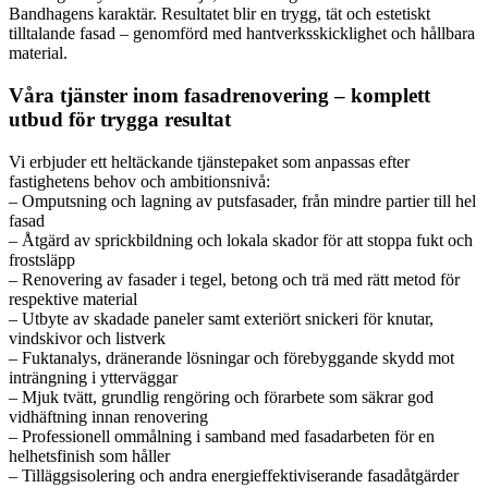
Bandhagens karaktär. Resultatet blir en trygg, tät och estetiskt
tilltalande fasad – genomförd med hantverksskicklighet och hållbara
material.
Våra tjänster inom fasadrenovering – komplett
utbud för trygga resultat
Vi erbjuder ett heltäckande tjänstepaket som anpassas efter
fastighetens behov och ambitionsnivå:
– Omputsning och lagning av putsfasader, från mindre partier till hel
fasad
– Åtgärd av sprickbildning och lokala skador för att stoppa fukt och
frostsläpp
– Renovering av fasader i tegel, betong och trä med rätt metod för
respektive material
– Utbyte av skadade paneler samt exteriört snickeri för knutar,
vindskivor och listverk
– Fuktanalys, dränerande lösningar och förebyggande skydd mot
inträngning i ytterväggar
– Mjuk tvätt, grundlig rengöring och förarbete som säkrar god
vidhäftning innan renovering
– Professionell ommålning i samband med fasadarbeten för en
helhetsfinish som håller
– Tilläggsisolering och andra energieffektiviserande fasadåtgärder