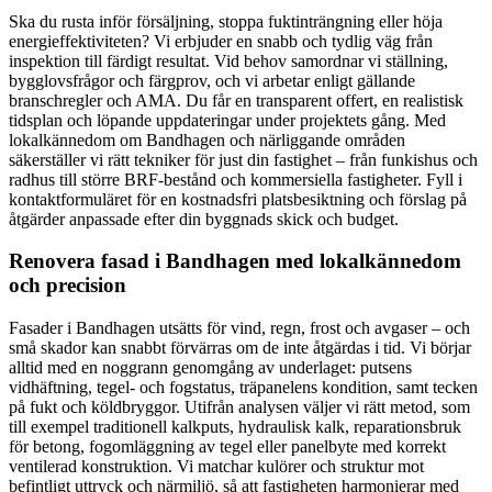
Ska du rusta inför försäljning, stoppa fuktinträngning eller höja
energieffektiviteten? Vi erbjuder en snabb och tydlig väg från
inspektion till färdigt resultat. Vid behov samordnar vi ställning,
bygglovsfrågor och färgprov, och vi arbetar enligt gällande
branschregler och AMA. Du får en transparent offert, en realistisk
tidsplan och löpande uppdateringar under projektets gång. Med
lokalkännedom om Bandhagen och närliggande områden
säkerställer vi rätt tekniker för just din fastighet – från funkishus och
radhus till större BRF-bestånd och kommersiella fastigheter. Fyll i
kontaktformuläret för en kostnadsfri platsbesiktning och förslag på
åtgärder anpassade efter din byggnads skick och budget.
Renovera fasad i Bandhagen med lokalkännedom
och precision
Fasader i Bandhagen utsätts för vind, regn, frost och avgaser – och
små skador kan snabbt förvärras om de inte åtgärdas i tid. Vi börjar
alltid med en noggrann genomgång av underlaget: putsens
vidhäftning, tegel- och fogstatus, träpanelens kondition, samt tecken
på fukt och köldbryggor. Utifrån analysen väljer vi rätt metod, som
till exempel traditionell kalkputs, hydraulisk kalk, reparationsbruk
för betong, fogomläggning av tegel eller panelbyte med korrekt
ventilerad konstruktion. Vi matchar kulörer och struktur mot
befintligt uttryck och närmiljö, så att fastigheten harmonierar med