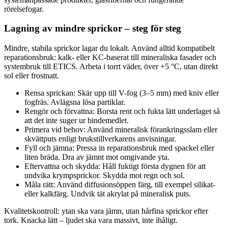
rörelsefogar.
Lagning av mindre sprickor – steg för steg
Mindre, stabila sprickor lagar du lokalt. Använd alltid kompatibelt
reparationsbruk: kalk- eller KC-baserat till mineraliska fasader och
systembruk till ETICS. Arbeta i torrt väder, över +5 °C, utan direkt
sol eller frostnatt.
Rensa sprickan: Skär upp till V-fog (3–5 mm) med kniv eller
fogfräs. Avlägsna lösa partiklar.
Rengör och förvattna: Borsta rent och fukta lätt underlaget så
att det inte suger ur bindemedlet.
Primera vid behov: Använd mineralisk förankringsslam eller
skvättputs enligt brukstillverkarens anvisningar.
Fyll och jämna: Pressa in reparationsbruk med spackel eller
liten bräda. Dra av jämnt mot omgivande yta.
Eftervattna och skydda: Håll fuktigt första dygnen för att
undvika krympsprickor. Skydda mot regn och sol.
Måla rätt: Använd diffusionsöppen färg, till exempel silikat-
eller kalkfärg. Undvik tät akrylat på mineralisk puts.
Kvalitetskontroll: ytan ska vara jämn, utan hårfina sprickor efter
tork. Knacka lätt – ljudet ska vara massivt, inte ihåligt.