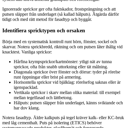
Ignorerade sprickor ger ofta fuktskador, frostsprängning och att
putsen släpper från underlaget (så kallad hålputs). Åtgärda därför
tidigt och med rätt metod för fasadtyp och byggår.
Identifiera spricktypen och orsaken
Börja med en systematisk kontroll runt hörn, fönster, sockel och
skarvar. Notera sprickbredd, riktning och om putsen låter ihålig vid
knacktest. Vanliga sprickor:
Hårfina krympsprickor/kartmönster: ytligt nät av tunna
sprickor, ofta från snabb uttorkning eller tät målning.
Diagonala sprickor över fönster och dörrar: tyder på rörelse
runt öppningar eller brist på armering.
Horisontella sprickor vid bjälklag: rörelsefog saknas eller är
igenspacklad.
Vertikala sprickor i skarv mellan olika material: till exempel
mellan tegelfasad och lättbetong.
Hålputs: putsen släpper från underlaget, känns sviktande och
har dov klang.
Notera fasadtyp. Äldre kalkputs på tegel kräver kalk- eller KC-bruk
med låg cementhalt. Puts på isolering (ETICS) behöver
systemanpassade produkter, glasfibernät och fungerande