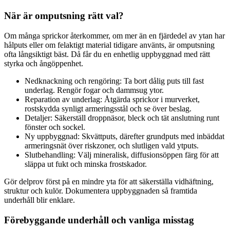
När är omputsning rätt val?
Om många sprickor återkommer, om mer än en fjärdedel av ytan har
hålputs eller om felaktigt material tidigare använts, är omputsning
ofta långsiktigt bäst. Då får du en enhetlig uppbyggnad med rätt
styrka och ångöppenhet.
Nedknackning och rengöring: Ta bort dålig puts till fast
underlag. Rengör fogar och dammsug ytor.
Reparation av underlag: Åtgärda sprickor i murverket,
rostskydda synligt armeringsstål och se över beslag.
Detaljer: Säkerställ droppnäsor, bleck och tät anslutning runt
fönster och sockel.
Ny uppbyggnad: Skvättputs, därefter grundputs med inbäddat
armeringsnät över riskzoner, och slutligen vald ytputs.
Slutbehandling: Välj mineralisk, diffusionsöppen färg för att
släppa ut fukt och minska frostskador.
Gör delprov först på en mindre yta för att säkerställa vidhäftning,
struktur och kulör. Dokumentera uppbyggnaden så framtida
underhåll blir enklare.
Förebyggande underhåll och vanliga misstag