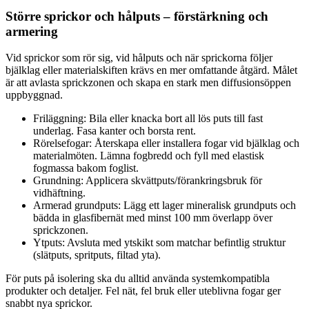
Större sprickor och hålputs – förstärkning och
armering
Vid sprickor som rör sig, vid hålputs och när sprickorna följer
bjälklag eller materialskiften krävs en mer omfattande åtgärd. Målet
är att avlasta sprickzonen och skapa en stark men diffusionsöppen
uppbyggnad.
Friläggning: Bila eller knacka bort all lös puts till fast
underlag. Fasa kanter och borsta rent.
Rörelsefogar: Återskapa eller installera fogar vid bjälklag och
materialmöten. Lämna fogbredd och fyll med elastisk
fogmassa bakom foglist.
Grundning: Applicera skvättputs/förankringsbruk för
vidhäftning.
Armerad grundputs: Lägg ett lager mineralisk grundputs och
bädda in glasfibernät med minst 100 mm överlapp över
sprickzonen.
Ytputs: Avsluta med ytskikt som matchar befintlig struktur
(slätputs, spritputs, filtad yta).
För puts på isolering ska du alltid använda systemkompatibla
produkter och detaljer. Fel nät, fel bruk eller uteblivna fogar ger
snabbt nya sprickor.