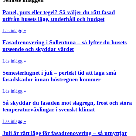
Panel, puts eller tegel? Så väljer du rätt fasad
utifrån husets läge, underhåll och budget
Läs inlägg »
Fasadrenovering i Sollentuna – så lyfter du husets
utseende och skyddar värdet
Läs inlägg »
Semesterlugnet i juli – perfekt tid att laga små
fasadskador innan höstregnen kommer
Läs inlägg »
Så skyddar du fasaden mot slagregn, frost och stora
temperaturväxlingar i svenskt klimat
Läs inlägg »
Juli är rätt läge för fasadrenovering – så utnyttjar