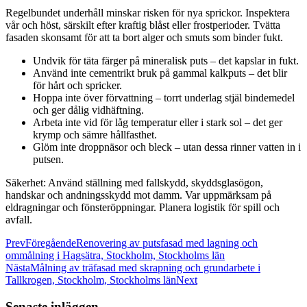
Regelbundet underhåll minskar risken för nya sprickor. Inspektera
vår och höst, särskilt efter kraftig blåst eller frostperioder. Tvätta
fasaden skonsamt för att ta bort alger och smuts som binder fukt.
Undvik för täta färger på mineralisk puts – det kapslar in fukt.
Använd inte cementrikt bruk på gammal kalkputs – det blir
för hårt och spricker.
Hoppa inte över förvattning – torrt underlag stjäl bindemedel
och ger dålig vidhäftning.
Arbeta inte vid för låg temperatur eller i stark sol – det ger
krymp och sämre hållfasthet.
Glöm inte droppnäsor och bleck – utan dessa rinner vatten in i
putsen.
Säkerhet: Använd ställning med fallskydd, skyddsglasögon,
handskar och andningsskydd mot damm. Var uppmärksam på
eldragningar och fönsteröppningar. Planera logistik för spill och
avfall.
Prev
Föregående
Renovering av putsfasad med lagning och
ommålning i Hagsätra, Stockholm, Stockholms län
Nästa
Målning av träfasad med skrapning och grundarbete i
Tallkrogen, Stockholm, Stockholms län
Next
Senaste inläggen