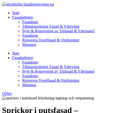
Skip
to
Start
content
Fasadarbeten
Fasadputs
Tilläggsisolering Fasad & Yttervägg
Byte & Renovering av Träfasad & Ytterpanel
Fasadputs
Renovera Tegelfasad & Omfogning
Murning
Start
Fasadarbeten
Fasadputs
Tilläggsisolering Fasad & Yttervägg
Byte & Renovering av Träfasad & Ytterpanel
Fasadputs
Renovera Tegelfasad & Omfogning
Murning
Offert
Sprickor i putsfasad –