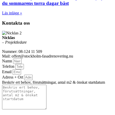
du sommarens torra dagar bäst
Läs inlägg »
Kontakta oss
Nicklas
–
Projektledare
Nummer: 08-124 11 509
Mail: offert@stockholm-fasadrenovering.nu
Namn
Telefon
Email
Adress + Ort
Beskriv ert behov, förutsättningar, antal m2 & önskat startdatum
Bifoga gärna eventuella dokument, bilder eller ritningar