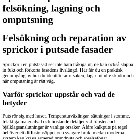
felsökning, lagning och
omputsning
Felsökning och reparation av
sprickor i putsade fasader
Sprickor i en putsfasad ser inte bara tråkiga ut, de kan också släppa
in fukt och förkorta fasadens livslängd. Här får du en praktisk
genomgång av hur du identifierar orsaken, lagar mindre skador och
när omputsning är rätt väg.
Varför sprickor uppstår och vad de
betyder
Puts rör sig med huset. Temperaturväxlingar, sättningar i stomme,
felaktiga materialval och bristande detaljer vid fönster- och
bjälklagsanslutningar är vanliga orsaker. Äldre kalkputs på tegel
behöver ett diffusionsöppet och svagare bruk, medan moderna
system kan kräva armerad grundputs och rörelsefogar.