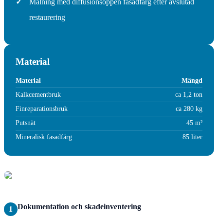
✓
Målning med diffusionsöppen fasadfärg efter avslutad
restaurering
Material
Material
Mängd
Kalkcementbruk
ca 1,2 ton
Finreparationsbruk
ca 280 kg
Putsnät
45 m²
Mineralisk fasadfärg
85 liter
Dokumentation och skadeinventering
1