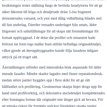
besiktningen restes ställning längs de berörda fasadytorna för att ge
säker åtkomst till höga och detaljerade delar. Lösa fragment
demonterades varsamt, och ytor med dålig vidhäftning bilades ned
till fast underlag. Därefter rensades underlaget från smuts, äldre
färgrester och saltutfällningar för att skapa rätt förutsättningar för
fortsatt uppbyggnad. I de delar där profiler och ornament hade
förlorat sin form togs mallar fram utifrån befintliga originaldetaljer,
vilket gjorde att återuppbyggnaden kunde följa fasadens tidigare
uttryck på ett troget sätt.
Återställningen utfördes med mineraliska bruk anpassade för äldre
murade fasader. Mindre skador lagades med finare reparationsbruk,
medan större partier byggdes upp i flera skikt för att ge rätt
hållfasthet och profilering. Gesimsernas skarpa linjer drogs upp för
hand med profilverktyg, och dekorativa stuckdetaljer kompletterades
efter framtagna formar där originalet inte längre gick att bevara. För
att minska risken för framtida sprickor förstärktes utsatta partier