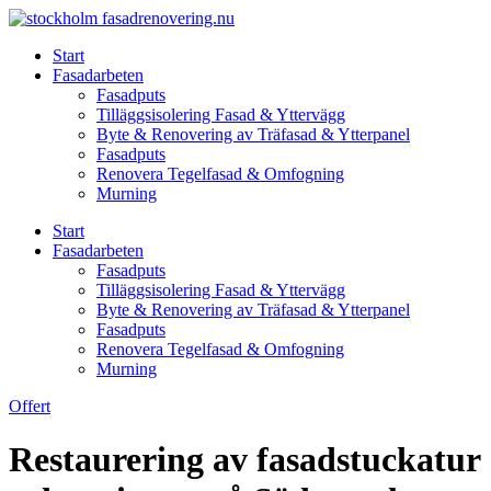
Skip
to
Start
content
Fasadarbeten
Fasadputs
Tilläggsisolering Fasad & Yttervägg
Byte & Renovering av Träfasad & Ytterpanel
Fasadputs
Renovera Tegelfasad & Omfogning
Murning
Start
Fasadarbeten
Fasadputs
Tilläggsisolering Fasad & Yttervägg
Byte & Renovering av Träfasad & Ytterpanel
Fasadputs
Renovera Tegelfasad & Omfogning
Murning
Offert
Restaurering av fasadstuckatur