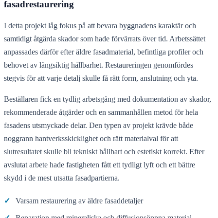
fasadrestaurering
I detta projekt låg fokus på att bevara byggnadens karaktär och
samtidigt åtgärda skador som hade förvärrats över tid. Arbetssättet
anpassades därför efter äldre fasadmaterial, befintliga profiler och
behovet av långsiktig hållbarhet. Restaureringen genomfördes
stegvis för att varje detalj skulle få rätt form, anslutning och yta.
Beställaren fick en tydlig arbetsgång med dokumentation av skador,
rekommenderade åtgärder och en sammanhållen metod för hela
fasadens utsmyckade delar. Den typen av projekt krävde både
noggrann hantverksskicklighet och rätt materialval för att
slutresultatet skulle bli tekniskt hållbart och estetiskt korrekt. Efter
avslutat arbete hade fastigheten fått ett tydligt lyft och ett bättre
skydd i de mest utsatta fasadpartierna.
✓
Varsam restaurering av äldre fasaddetaljer
✓
Reparation med mineraliska och diffusionsöppna material