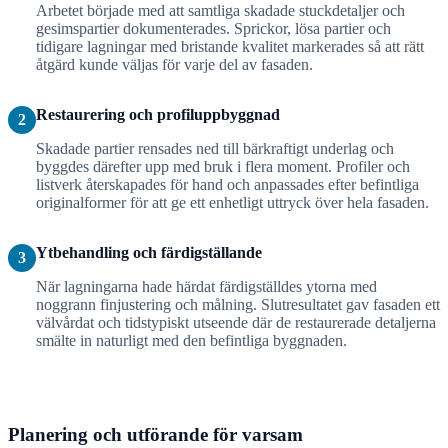
Arbetet började med att samtliga skadade stuckdetaljer och
gesimspartier dokumenterades. Sprickor, lösa partier och
tidigare lagningar med bristande kvalitet markerades så att rätt
åtgärd kunde väljas för varje del av fasaden.
Restaurering och profiluppbyggnad
2
Skadade partier rensades ned till bärkraftigt underlag och
byggdes därefter upp med bruk i flera moment. Profiler och
listverk återskapades för hand och anpassades efter befintliga
originalformer för att ge ett enhetligt uttryck över hela fasaden.
Ytbehandling och färdigställande
3
När lagningarna hade härdat färdigställdes ytorna med
noggrann finjustering och målning. Slutresultatet gav fasaden ett
välvårdat och tidstypiskt utseende där de restaurerade detaljerna
smälte in naturligt med den befintliga byggnaden.
Planering och utförande för varsam