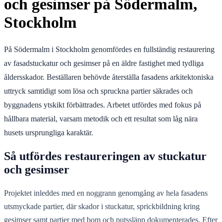
och gesimser på Södermalm,
Stockholm
På Södermalm i Stockholm genomfördes en fullständig restaurering
av fasadstuckatur och gesimser på en äldre fastighet med tydliga
åldersskador. Beställaren behövde återställa fasadens arkitektoniska
uttryck samtidigt som lösa och spruckna partier säkrades och
byggnadens ytskikt förbättrades. Arbetet utfördes med fokus på
hållbara material, varsam metodik och ett resultat som låg nära
husets ursprungliga karaktär.
Så utfördes restaureringen av stuckatur
och gesimser
Projektet inleddes med en noggrann genomgång av hela fasadens
utsmyckade partier, där skador i stuckatur, sprickbildning kring
gesimser samt partier med bom och putssläpp dokumenterades. Efter