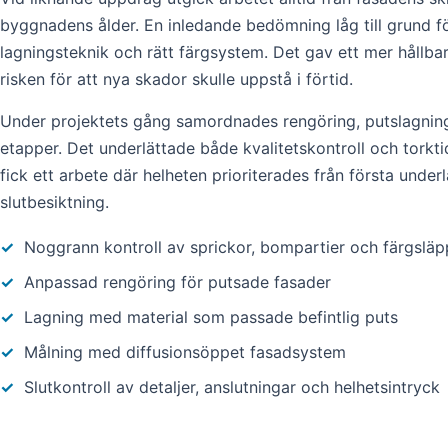
byggnadens ålder. En inledande bedömning låg till grund fö
lagningsteknik och rätt färgsystem. Det gav ett mer hållba
risken för att nya skador skulle uppstå i förtid.
Under projektets gång samordnades rengöring, putslagning
etapper. Det underlättade både kvalitetskontroll och tork
fick ett arbete där helheten prioriterades från första underla
slutbesiktning.
✓
Noggrann kontroll av sprickor, bompartier och färgsläp
✓
Anpassad rengöring för putsade fasader
✓
Lagning med material som passade befintlig puts
✓
Målning med diffusionsöppet fasadsystem
✓
Slutkontroll av detaljer, anslutningar och helhetsintryck