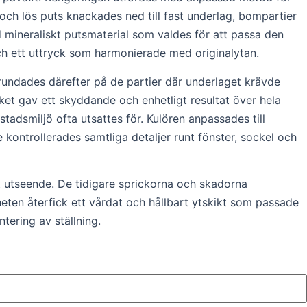
och lös puts knackades ned till fast underlag, bompartier
mineraliskt putsmaterial som valdes för att passa den
ch ett uttryck som harmonierade med originalytan.
grundades därefter på de partier där underlaget krävde
ket gav ett skyddande och enhetligt resultat över hela
tadsmiljö ofta utsattes för. Kulören anpassades till
 kontrollerades samtliga detaljer runt fönster, sockel och
t utseende. De tidigare sprickorna och skadorna
heten återfick ett vårdat och hållbart ytskikt som passade
ering av ställning.