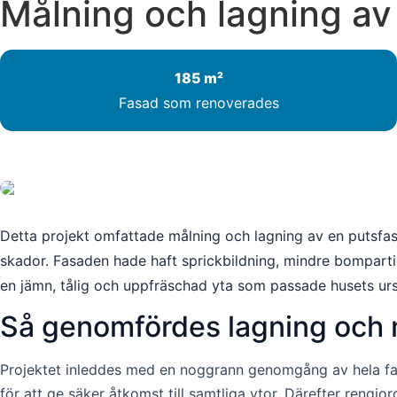
Målning och lagning a
185 m²
Fasad som renoverades
Detta projekt omfattade målning och lagning av en putsfas
skador. Fasaden hade haft sprickbildning, mindre bompart
en jämn, tålig och uppfräschad yta som passade husets urs
Så genomfördes lagning och 
Projektet inleddes med en noggrann genomgång av hela fasa
för att ge säker åtkomst till samtliga ytor. Därefter ren