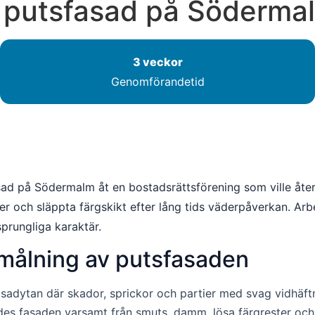
v putsfasad på Söderma
3 veckor
Genomförandetid
ad på Södermalm åt en bostadsrättsförening som ville åters
ier och släppta färgskikt efter lång tids väderpåverkan. 
prungliga karaktär.
målning av putsfasaden
dytan där skador, sprickor och partier med svag vidhäftni
gjordes fasaden varsamt från smuts, damm, lösa färgrester 