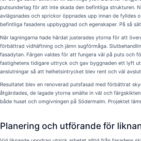
putsunderlag för att inte skada den befintliga strukturen.
avlägsnades och sprickor öppnades upp innan de fylldes o
befintliga fasadens uppbyggnad och egenskaper. På så sätt
När lagningarna hade härdat justerades ytorna för att över
förbättrad vidhäftning och jämn sugförmåga. Slutbehandling
fasadytan. Färgen valdes för att fungera väl på puts och för
fastighetens tidigare uttryck och gav byggnaden ett lyft ut
anslutningar så att helhetsintrycket blev rent och väl avslut
Resultatet blev en renoverad putsfasad med förbättrat sky
åtgärdades, de lagade ytorna smälte in väl och färgskikten 
både huset och omgivningen på Södermalm. Projektet lämna
Planering och utförande för likna
Vid liknande uppdrag utgick arbetet alltid från fasadens sk