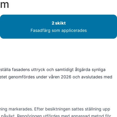
lm
2 skikt
Fasadfärg som applicerades
tälla fasadens uttryck och samtidigt åtgärda synliga
Arbetet genomfördes under våren 2026 och avslutades med
ng markerades. Efter besiktningen sattes ställning upp
och påväxt. Rengöringen utfördes med anpassad metod för