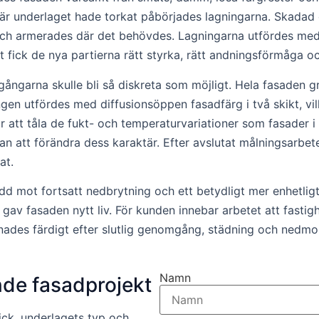
 När underlaget hade torkat påbörjades lagningarna. Skadad 
ch armerades där det behövdes. Lagningarna utfördes med 
 fick de nya partierna rätt styrka, rätt andningsförmåga o
gångarna skulle bli så diskreta som möjligt. Hela fasaden 
en utfördes med diffusionsöppen fasadfärg i två skikt, vil
 att tåla de fukt- och temperaturvariationer som fasader i s
an att förändra dess karaktär. Efter avslutat målningsarbete
at.
dd mot fortsatt nedbrytning och ett betydligt mer enhetlig
gav fasaden nytt liv. För kunden innebar arbetet att fastig
des färdigt efter slutlig genomgång, städning och nedmont
Namn
nde fasadprojekt
ick, underlagets typ och