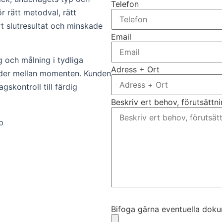
Telefon
r rätt metodval, rätt
rt slutresultat och minskade
Email
 och målning i tydliga
Adress + Ort
tider mellan momenten. Kunden
gskontroll till färdig
Beskriv ert behov, förutsättn
p
Bifoga gärna eventuella dokume
Bifoga gärna eventuella dokume